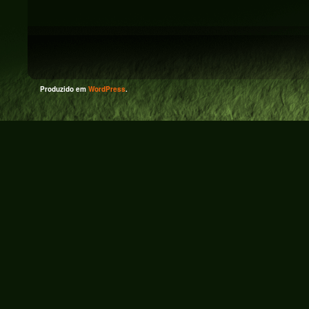
Produzido em
WordPress
.