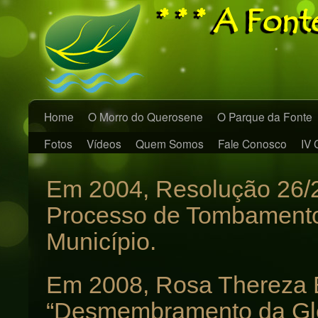
* * * A Font
Home
O Morro do Querosene
O Parque da Fonte
Fotos
Vídeos
Quem Somos
Fale Conosco
IV 
Em 2004, Resolução 26
Processo de Tombamento
Município.
Em 2008, Rosa Thereza Ba
“Desmembramento da Gle