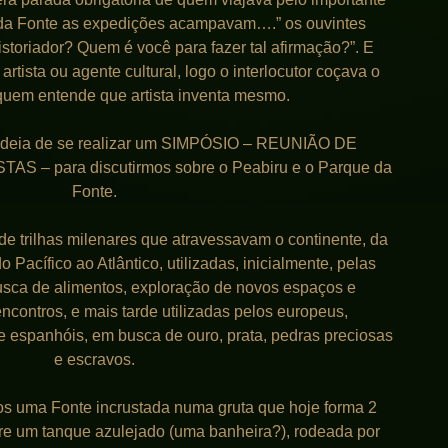
a Fonte as expedições acampavam….” os ouvintes
istoriador? Quem é você para fazer tal afirmação?”. E
rtista ou agente cultural, logo o interlocutor coçava o
uem entende que artista inventa mesmo.
a ideia de se realizar um SIMPÓSIO – REUNIÃO DE
S – para discutirmos sobre o Peabiru e o Parque da
Fonte.
e trilhas milenares que atravessavam o continente, da
 Pacífico ao Atlântico, utilizadas, inicialmente, pelas
sca de alimentos, exploração de novos espaços e
contros, e mais tarde utilizadas pelos europeus,
e espanhóis, em busca de ouro, prata, pedras preciosas
e escravos.
os uma Fonte incrustada numa gruta que hoje forma 2
bre um tanque azulejado (uma banheira?), rodeada por