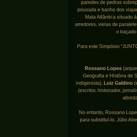
paredes de pedras sobrep
pousada e banho dos viajan
Mata Atlântica situado 
arredores, vielas de parale
o traçado
Para este Simpósio “JUNT
Rossano Lopes
(arque
Geografia e História de 
indigenista),
Luiz Galdino
(e
(escritor, historiador, jor
aborda
No entanto, Rossano Lope
para substituí-lo. Júlio A