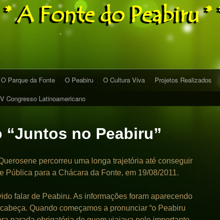
* * A Fonte do Peabiru * 
O Parque da Fonte
O Peabiru
O Cultura Viva
Projetos Realizados
IV Congresso Latinoamericano
 “Juntos no Peabiru”
erosene percorreu uma longa trajetória até conseguir
 Pública para a Chácara da Fonte, em 19/08/2011.
vido falar de Peabiru. As informações foram aparecendo
cabeça. Quando começamos a pronunciar “o Peabiru
ra parada obrigatória de quem viajava pelo importante