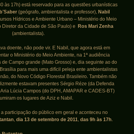
0 às 17h) está reservado para as questões urbanísticas
b’Saber
(geógrafo, ambientalista e professor),
Nabil
ursos Hídricos e Ambiente Urbano – Ministério do Meio
o Diretor da Cidade de São Paulo) e
Ros Mari Zenha
(ambientalista).
ava doente, não pode vir. E Nabil, que agora está em
entar o Ministério do Meio Ambiente, na 1ª audiência
s de Campo grande (Mato Grosso) e, dia seguinte ao do
Brasília para mais uma difícil peleja ente ambientalistas
ou não, do Novo Código Florestal Brasileiro. Também não
elizmente estavam presentes Sérgio Réze (da Defenda
MAria Lúcia Campos (do DPH, AMAPAR e CADES-BT)
umiram os lugares de Aziz e Nabil.
a a participação do público em geral e aconteceu no
utantan
,
dia 13 de setembro de 2011
,
das 9h às 17h
.
to Butantan